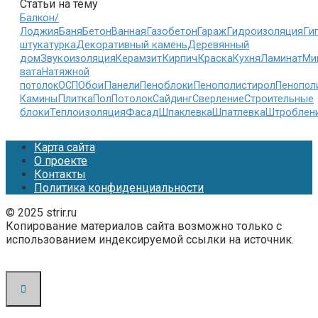
Статьи на тему
Балкон/
Гидроизоляция
Ги
Лоджия
Баня
Бетон
Ванная
Газобетон
Гараж
штукатурка
Декоративный камень
Деревянный
дом
Звукоизоляция
Кирпич
Краска
Керамзит
Кухня
Ламинат
Ми
вата
Натяжной
Обои
Панели
потолок
ОСП
Пеноблоки
Пенополистирол
Пенопол
Плитка
Строительные
Камины
Пол
Потолок
Сайдинг
Сверление
блоки
Теплоизоляция
Фасад
Шпатлевка
Шпаклевка
Штроблен
Карта сайта
О проекте
Контакты
Политика конфиденциальности
© 2025 strir.ru
Копирование материалов сайта возможно только с
использованием индексируемой ссылки на источник.